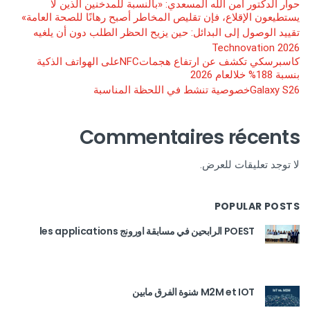
حوار الدكتور آمن الله المسعدي: «بالنسبة للمدخنين الذين لا
يستطيعون الإقلاع، فإن تقليص المخاطر أصبح رهانًا للصحة العامة»
تقييد الوصول إلى البدائل: حين يزيح الحظر الطلب دون أن يلغيه
Technovation 2026
كاسبرسكي تكشف عن ارتفاع هجماتNFCعلى الهواتف الذكية
بنسبة 188% خلالعام 2026
Galaxy S26خصوصية تنشط في اللحظة المناسبة
Commentaires récents
لا توجد تعليقات للعرض.
POPULAR POSTS
POEST الرابحين في مسابقة اورونج les applications
M2M et IOT شنوة الفرق مابين