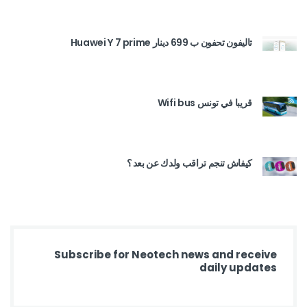
تاليفون تحفون ب 699 دينار Huawei Y 7 prime
قريبا في تونس Wifi bus
كيفاش تنجم تراقب ولدك عن بعد ؟
Subscribe for Neotech news and receive
daily updates