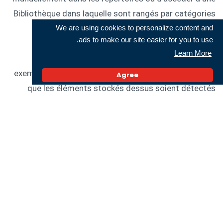
Bibliothèque dans laquelle sont rangés par catégories
We are using cookies to personalize content and
les fichiers stockés. Si la navigation est facile à
ads to make our site easier for you to use.
prendre en main, elle se fait toutefois au prix de
Learn More
quelques limitations comme l’impossibilité, par
exemple, d’explorer librement une carte mémoire, bien
Agree
que les éléments stockés dessus soient détectés
depuis la Bibliothèque.
© DR
Les plus :
+ Classement automatique des fichiers par
catégorie dans une bibliothèque + Simplicité dans la
navigation + Support des services de stockage sur le
Cloud
Les moins :
- Certains formats audio non