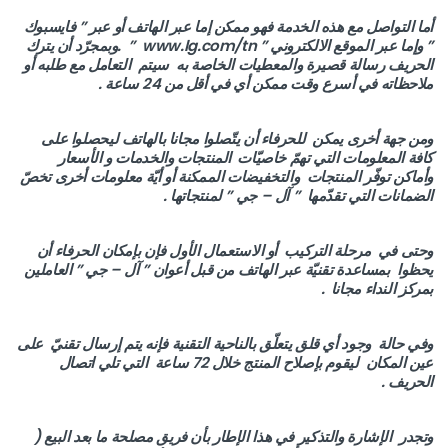
أما التواصل مع هذه الخدمة فهو ممكن إما عبر الهاتف أو عبر ” فايسبوك
” وإما عبر الموقع الالكتروني ” www.lg.com/tn ” .وبمجرّد أن يترك
الحريف رسالة قصيرة والمعطيات الخاصة به سيتم التعامل مع طلبه أو
ملاحظاته في أسرع وقت ممكن أي في أقل من 24 ساعة .
ومن جهة أخرى يمكن للحرفاء أن يتّصلوا مجانا بالهاتف ليحصلوا على
كافة المعلومات التي تهمّ خاصيّات
المنتجات والخدمات و الأسعار
وأماكن توفّر المنتجات والتخفيضات الممكنة أو أيّة معلومات أخرى تخصّ
الضمانات التي تقدّمها ” آل – جي ” لمنتجاتها .
وحتى في مرحلة التركيب أو الاستعمال الأول فإن بإمكان الحرفاء أن
يحظوا بمساعدة تقنيّة عبر الهاتف من قبل أعوان ” آل – جي ” العاملين
بمركز النداء مجانا
.
وفي حالة وجود أي قلق يتعلّق بالناحية التقنية فإنه يتم إرسال تقنيّ على
عين المكان ليقوم بإصلاح المنتج خلال 72 ساعة التي تلي اتصال
الحريف .
وتجدر الإشارة والتذكير في هذا الإطار بأن فريق مصلحة ما بعد البيع (