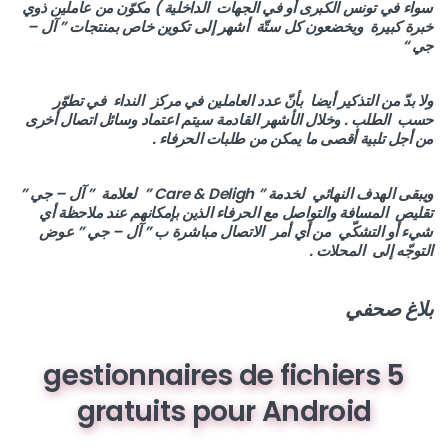
سواء في تونس الكبرى أو في الجهات الداخلية ) مكوّن من عاملين ذوي
خبرة كبيرة ويخضعون كل ستّة أشهر إلى تكوين خاص بمنتجات ” آل –
جي “
ولا بدّ من التذكير أيضا بأنّ عدد العاملين في مركز النداء في تطوّر
حسب الطلب . وخلال الأشهر القادمة سيتم اعتماد وسائل اتصال أخرى
من أجل تلبية أقصى ما يمكن من طلبات الحرفاء .
ويبقى الهدف النهائي لخدمة ” Care & Deligh ” لعلامة ” آل – جي ”
تقليص المسافة والتواصل مع الحرفاء الذين بإمكانهم عند ملاحظة أي
شيء أو التشكّي من أي أمر الاتصال مباشرة ب ” آل – جي ” عوض
التوجّه إلى المحلات .
بلاغ صحفي
5 gestionnaires de fichiers
gratuits pour Android