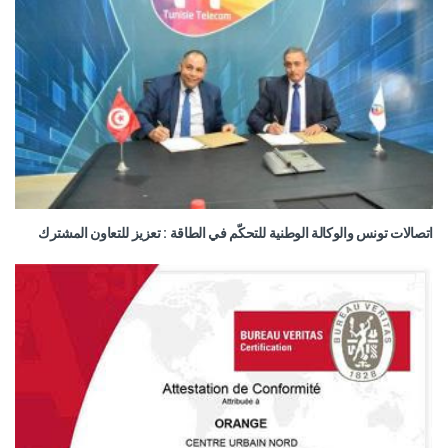
اتصالات تونس والوكالة الوطنية للتحكّم في الطاقة : تعزيز للتعاون المشترك