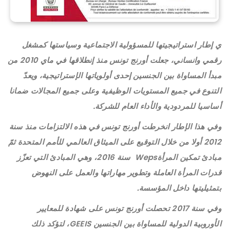
ي إطار استراتيجيتها للمسؤولية الاجتماعية وسياستها كمشغل
رقمي وانساني، جعلت أورنج تونس منذ إنطلاقها في ماي 2010 من
مبدأ المساواة بين الجنسين إحدى أولوياتها الإستراتيجية، ويعدّ
التنوع في جميع المستويات الوظيفية وعلى جميع المجالات ضمانا
أساسيا للمردودية والأداء العام للشركة.
وفي هذا الإطار انخرطت أورنج تونس في هذه الالتزامات منذ سنة
2012 أولا من خلال التوقيع على الميثاق العالمي للأمم المتحدة ثمّ
مبادئ تمكين المرأةWeps سنة 2016، وهي المبادئ التي تعزّز
قدرات المرأة العاملة وتطوير مهاراتها والعمل على النهوض
بتمثيليتها داخل المؤسسة.
وفي سنة 2017 تحصلت أورنج تونس على شهادة للمعايير
الأوروبية الدولية للمساواة بين الجنسين GEEIS، لتؤكد ذلك