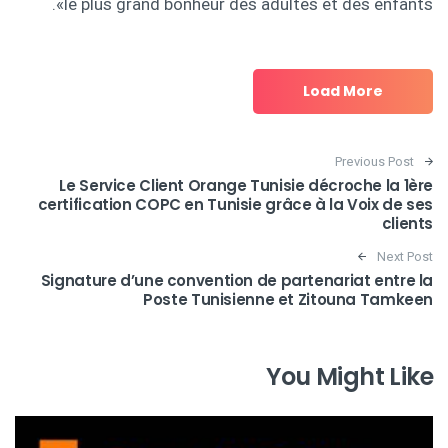
le plus grand bonheur des adultes et des enfants».
Load More
Post navigation
Previous Post
Le Service Client Orange Tunisie décroche la 1ère
certification COPC en Tunisie grâce à la Voix de ses
clients
Next Post
Signature d’une convention de partenariat entre la
Poste Tunisienne et Zitouna Tamkeen
You Might Like