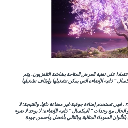
مادا على تقنية العرض المتاحة بشاشة التلفزيون. وتم
 ” بوحدات من ” البيكسال ” ذاتية الإضاءة التي يمكن تشغيلها وإيقاف تشغيلها
ويختلف الأمر مع أجهزة تلفزيون LED و mini-LED . فهي تستخدم إضاءة جوفية غير مضاءة ذاتيا. والنتيجة: لا
لحال مع وحدات ” البيكسال ” ذاتية الإضاءة: لا يوجد لا ضوء
الألوان السوداء المثالية وبالتالي بأفضل وأحسن جودة