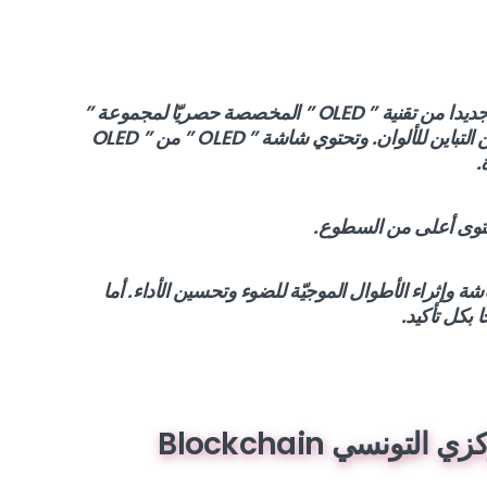
تعتبر تقنية ” OLED EVO ” من ” آل – جي ” جيلا جديدا من تقنية ” OLED ” المخصصة حصريّا لمجموعة ”
G1″ التي توفّر صورا أكثر وضوحا وتجلب المزيد من التباين للألوان. وتحتوي شاشة ” OLED ” من ” OLED
 وإثراء الأطوال الموجيّة للضوء وتحسين الأداء. أما
 بكل تأكيد.
تونسي Blockchain