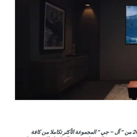
تعتبر مجموعة أجهزة تلفزيون ” OLED ” لسنة 2021 من ” آل – جي ” المجموعة الأكثر تكاملا من كافة