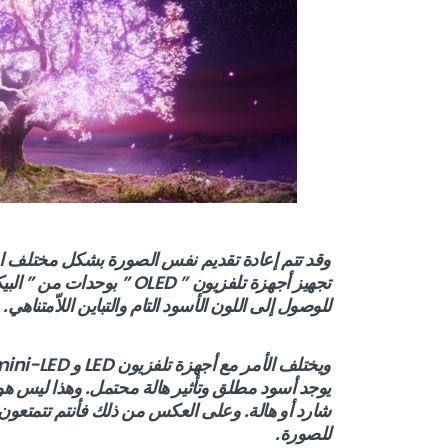
وقد تتم إعادة تقديم نفس الصورة بشكل مختلف اعت
تجهيز أجهزة تلفزيون ” OLED
للوصول إلى اللون الأسود التام والتباين اللاّمتناهي.
يوجد أسود مطلق وتأثير هالة محتمل. وهذا ليس هو ا
شارد أو هالة. وعلى العكس من ذلك فأنتم تتمتعون ب
للصورة.