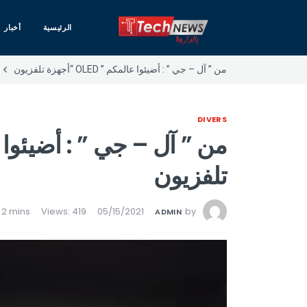
الرئيسية
أخبار
من ” آل – جي ” : أضيئوا عالمكم ” OLED “أجهزة تلفزيون
DIVERS
تلفزيون
Views: 419
05/15/2021
by
ADMIN