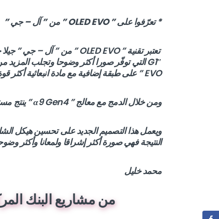
* تعرّفوا على ”
OLED EVO
” من ” آل – جي ”
EVO ” على طبقة إضافية مع مادة انبعاثية أكثر قوة.
ومن خلال الدمج مع معالج ” α9 Gen4 ” ينتج مستوى أعلى من السطوع.
ويعمل هذا التصميم الجديد على تحسين هيكل الشاشة
النتيجة فهي صورة أكثر إشراقا ولمعانا وأكثر وضوحا
محمد خليل
من مشاريع البنك المركزي ال