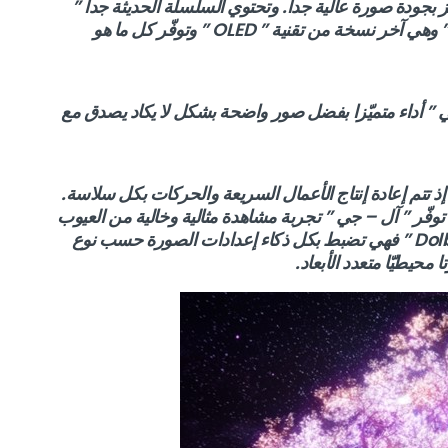
 بجودة صورة عالية جدا. وتحتوي السلسلة الحديثة جدا ”
G1 ” من ” آل – جي ” على نسخة ” OLED EVO ” وهي آخر نسخة من تقنية ” OLED ” وتوفّر كل ما هو
O ” بإمضاء ” آل – جي ” أداء متميّزا بفضل صور واضحة بشكل لا يكاد يصدق مع
” بشكل واقعي جدا إذ تتم إعادة إنتاج الأعمال السريعة والحركات بكل سلاسة.
 ” Dolby Vision IQ ” و” Dolby Atmos ” توفّر ” آل – جي ” تجربة مشاهدة مثالية وخالية من العيوب
ونتائج سينمائية مذهلة وخيالية. أما ” Dolby Vision IQ ” فهي تضبط بكل ذكاء إعدادات الصورة حسب نوع