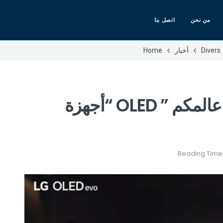
من نحن
اتصل بنا
Divers
أخبار
Home
من ” آل – جي ” : أضيئوا عالمكم ” OLED “أجهزة