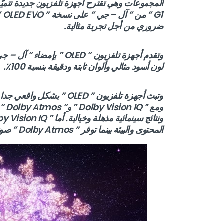
المجموعات وهي تقترح أجهزة تلفزيون جديدة تتميّز
ضروري من أجل تجربة مثالية.
وتقدم أجهزة تلفزيون ” LED
لون أسود مثالي وألوان ثابتة ودقيقة بنسبة 100٪.
وتبث أجهزة تلفزيون ” OLED 
ومع
المحتوى والبيئة بينما توفر ” Dolby Atmos ” صوتا محيطيّا متعدد الأبعاد.