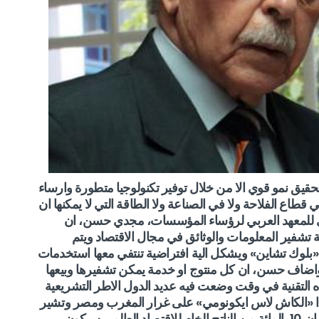
حقيق نمو قوي الا من خلال توفير تكنولوجيا متطورة وارساء
 قطاع الفلاحة ولا في الصناعة ولا الطاقة التي لا يمكنها ان
ي للمعهد العربي لرؤساء المؤسسات، مجدي حسن، ان
 تشفير المعلومات والوثائق في مجال الاقتصاد ويتم
«بلوك تشاين» ويشكل الية افتراضية تنتفي معها استخدمات
ا واضاف حسن، ان كل منتوج او خدمة يمكن تشفيرها وبيعها
 التقنية في وقت وضعت فيه عديد الدول الاطر التشريعية
دا «الكاش لاس ايكونومي» على غرار المغرب ومصر وتشير
بيانات وردت في تقرير المنتدي الاقتصادي العالمي ان 10 بالمائة من الناتج الخام للاقتصاد العالمي سيكون