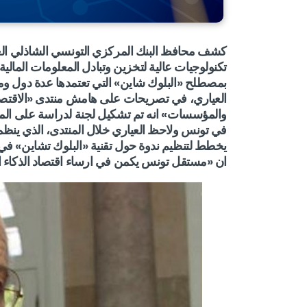
كشف محافظ البنك المركزي التونسي الشاذلي العيا
تكنولوجيات عالية لتخزين وتبادل المعلومات المالية
بمصطلح «البلوك شاين» التي تعتمدها عدة دول وم
العياري، في تصريحات على هامش منتدى «الاقتص
والمؤسسات» انه تم تشكيل لجنة لدراسة على المدى
في تونس ولاحظ العياري خلال المنتدى، الذي ينظم
يخطط لتنظيم ندوة حول تقنية «البلوك تشاين» في 
ان «مستقل تونس يكمن في ارساء اقتصاد الذكاء ا