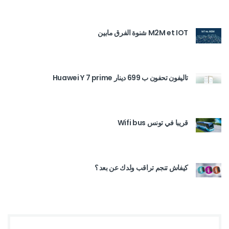
M2M et IOT شنوة الفرق مابين
تاليفون تحفون ب 699 دينار Huawei Y 7 prime
قريبا في تونس Wifi bus
كيفاش تنجم تراقب ولدك عن بعد ؟