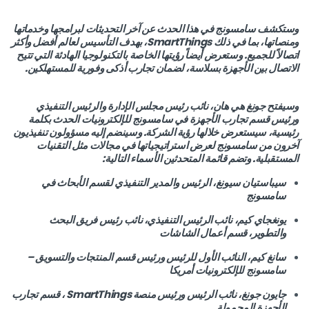
وستكشف سامسونج في هذا الحدث عن آخر التحديثات لبرامجها وخدماتها
ومنصاتها، بما في ذلك SmartThings، بهدف التأسيس لعالم أفضل وأكثر
اتصالاً للجميع. وستعرض أيضاً رؤيتها الخاصة بالتكنولوجيا الهادئة التي تتيح
الاتصال بين الأجهزة بسلاسة، لضمان تجارب أذكى وفورية للمستهلكين.
وسيفتح جونغ هي هان، نائب رئيس مجلس الإدارة والرئيس التنفيذي
ورئيس قسم تجارب الأجهزة في سامسونج للإلكترونيات الحدث بكلمة
رئيسية، سيستعرض خلالها رؤية الشركة. وسينضم إليه مسؤولون تنفيذيون
آخرون من سامسونج لعرض استراتيجياتها في مجالات مثل التقنيات
المستقبلية. وتضم قائمة المتحدثين الأسماء التالية:
سيباستيان سيونغ، الرئيس والمدير التنفيذي لقسم الأبحاث في
سامسونج
يونغجاي كيم، نائب الرئيس التنفيذي، نائب رئيس فريق البحث
والتطوير، قسم أعمال الشاشات
سانغ كيم، النائب الأول للرئيس ورئيس قسم المنتجات والتسويق –
سامسونج للإلكترونيات أمريكا
جايون جونغ، نائب الرئيس ورئيس منصة SmartThings ، قسم تجارب
الأجهزة المحمولة