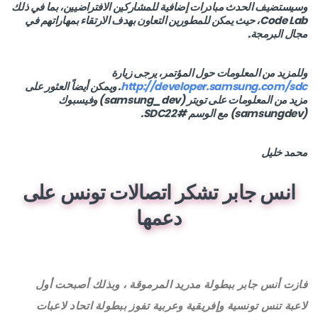
وسيستضيف الحدث مبادرات إضافية للمشاركين الافتراضيين، بما في ذلك
Code Lab، حيث يمكن للمطورين التعاون بهدف الارتقاء بمهاراتهم في
مجال البرمجة.
وللمزيد من المعلومات حول المؤتمر، يرجى زيارة
http://developer.samsung.com/sdc
. ويمكن أيضاً العثور على
مزيد من المعلومات على تويتر (samsung_dev) وفيسبوك
(samsungdev) مع الوسم SDC22#.
محمد خليل
انس جابر تشكر اتصالات تونس على
دعمها
فازت أنس جابر ببطولة مدريد المرموقة ، وبذلك أصبحت أول
لاعبة تنس تونسية وإفريقية وعربية تفوز ببطولة اتحاد لاعبات