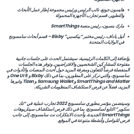
هايسون جونغ، نائب الرئيس ورئيس مجموعة إطار عمل الأبحاث
والتطوير، قسم تجارب الأجهزة المحمولة
مارك بنسون، رئيس منصة SmartThings
أنيل ياداف، رئيس مختبر “بيكسبي” Bixby – قسم أبحاث سامسونج
في الولايات المتحدة
وإضافة إلى الكلمات الرئيسية، سيشتمل الحدث على جلسات جانبية
مفتوحة للمشاركين الشخصيين والافتراضيين. وتوفر هذه الجلسات
المنفصلة فرصاً للتعاون ومعرفة المزيد حول أحدث المنصات والأدوات في
سامسونج، والتي تركز على المطورين، بما في ذلك Bixby و One UI 5 و
SmartThings and Matter و Samsung Wallet و Tizen وغيرها
المزيد، فضلاً عن فرص لاستكشاف المنظومات الشريكة.
وسيتضمن مؤتمر مطوري سامسونج 2022 تجارب عملية في “تك
سكوير” التابع لسامسونج، بما في ذلك فرص استكشاف سيناريوهات
SmartThings الجديدة، وأحدث الابتكارات نت سامسونج، إلى جانب
فرص للتواصل وأنشطة متنوعة في الموقع.