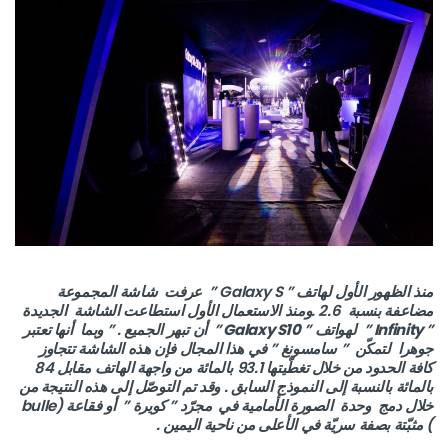
منذ الظهور الأول لهاتف ” Galaxy S ” عرفت شاشة المجموعة
مضاعفة بنسبة 2.6 .ومنذ الاستعمال الأول استطاعت الشاشة الجديدة
”
Infinity
” لهواتف ”
Galaxy S10
” أن تبهر الجميع . ” وبما أنها تعتبر
جوهرا لتمكّن ” سامسونغ ” في هذا المجال فإن هذه الشاشة تتجاوز
كافة الحدود من خلال تغطّيتها 93.1 بالمائة من واجهة الهاتف مقابل 84
بالمائة بالنسبة إلى النموذج السابق . وقد تم التوصّل إلى هذه النتيجة من
خلال دمج وحدة الصورة الأمامية في مجرّد ” كويرة ” أو فقاعة (bulle
) مثبّتة بصفة سريّة في الأعلى من ناحية اليمين .