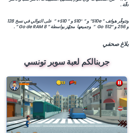
دقّة .
وتتوفّر هواتف ” S10e” و ” S10″ و ” S10+ ” على التوالي في نسخ 128
و 256 و “512 Go ” وجميعها مجهّز بواسطة ” 8 Go de RAM ” .
بلاغ صحفي
جربنالكم لعبة سوبر تونسي