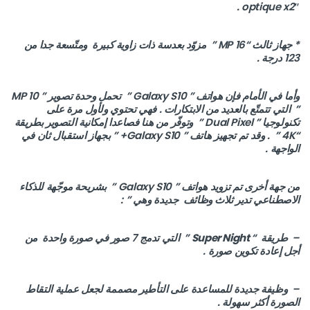
optique x2″ .
* جهاز ثالث “16 MP ” مزوّد بعدسة ذات زاوية كبيرة ومتّسعة جدا من
123 درجة .
وأما في الأمام فإن هواتف ” Galaxy S10 ” تحمل وحدة تصوير ” 10 MP
” التي تتمتّع بالعديد من الابتكارات . فهي تحتوي ولأول مرة على
تكنولوجيا ” Dual Pixel ” وتوفّر من هنا فصاعدا إمكانية التصوير بطريقة
“4K ” . وقد تم تجهيز هاتف ” Galaxy S10+ ” بجهاز استقبال ثان في
الواجهة .
من جهة أخرى تم تزويد هواتف ” Galaxy S10 ” بشريحة موجّهة للذكاء
الاصطناعي تدير ثلاث وظائف جديدة وهي ” :
– طريقة “
Super Night
” التي تدمج 7 صور في صورة واحدة من
أجل إعادة تكوين صورة .
– وظيفة جديدة للمساعدة على التأطير مصممة لجعل عملية التقاط
الصورة أكثر سهولة .