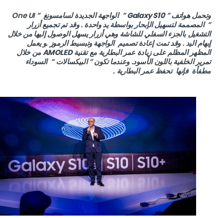
وتحمل هواتف ”
Galaxy S10
” الواجهة الجديدة لسامسونغ ” One UI
” المصممة لتسهيل الإبحار بواسطة يد واحدة . وقد تم تجميع أزرار
التشغيل بالجزء السفلي للشاشة وهي أزرار يسهل الوصول إليها من خلال
إبهام اليد . وقد تمت إعادة تصميم الواجهة وتبسيط الرموز .و يعمل
المظهر المظلم على زيادة عمر البطارية مع تقنية
AMOLED
من خلال
تمرير الخلفية باللون الأسود. وعندما تكون ” البيكسالات ” السوداء
مطفأة فإنها تحفظ عمر البطارية .