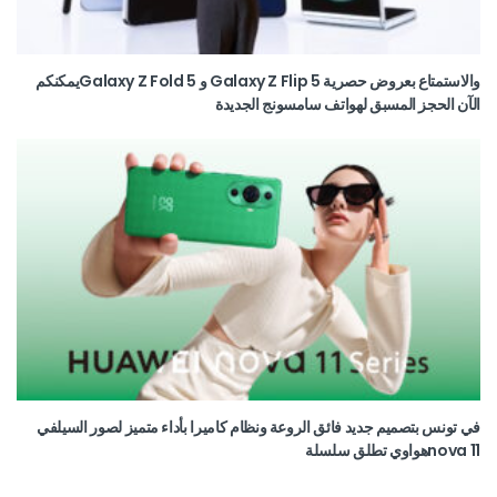
والاستمتاع بعروض حصرية Galaxy Z Flip 5 و Galaxy Z Fold 5يمكنكم
الآن الحجز المسبق لهواتف سامسونج الجديدة
في تونس بتصميم جديد فائق الروعة ونظام كاميرا بأداء متميز لصور السيلفي
nova 11هواوي تطلق سلسلة