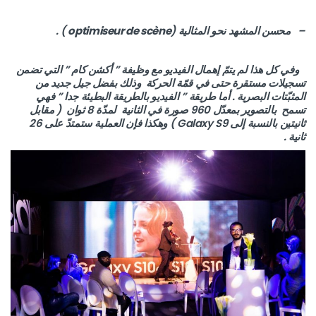
– محسن المشهد نحو المثالية (
optimiseur de scène
) .
وفي كل هذا لم يتمّ إهمال الفيديو مع وظيفة ” أكشن كام ” التي تضمن
تسجيلات مستقرة حتى في قمّة الحركة وذلك بفضل جيل جديد من
المثبّتات البصرية . أما طريقة ” الفيديو بالطريقة البطيئة جدا ” فهي
تسمح بالتصوير بمعدّل 960 صورة في الثانية لمدّة 8 ثوان ( مقابل
ثانيتين بالنسبة إلى Galaxy S9 ) وهكذا فإن العملية ستمتدّ على 26
ثانية .