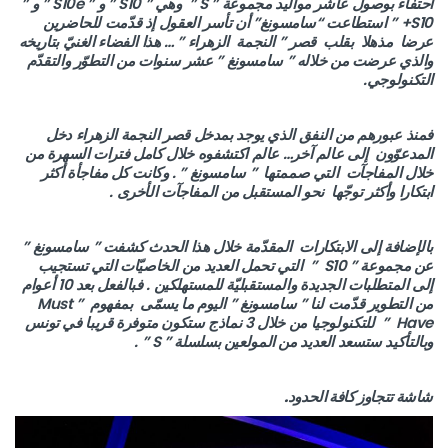
احتفاء بوصول عاشر مواليد مجموعة ” S ” وهي ” S10 ” و ” S10e ” و ”
S10+ ” استطاعت “سامسونغ” أن تأسر العقول إذ قدّمت للحاضرين
عرضا مذهلا بقلب قصر ” النجمة الزهراء ” … هذا الفضاء الغنيّ بتاريخه
والذي عرضت من خلاله ” سامسونغ ” عشر سنوات من التطوّر والتقدّم
التكنولوجي.
فمنذ عبورهم من النفق الذي يوجد بمدخل قصر النجمة الزهراء دخل
المدعوّون إلى عالم آخر… عالم اكتشفوه خلال كامل فترات السهرة من
خلال المفاجآت التي صممتها ” سامسونغ ” . وكانت كل مفاجأة أكثر
ابتكارا وأكثر توجّها نحو المستقبل من المفاجآت الأخرى .
بالإضافة إلى الابتكارات المقدّمة خلال هذا الحدث كشفت ” سامسونغ ”
عن مجموعة ” S10 ” التي تحمل العديد من الخاصيّات التي تستجيب
إلى المتطلبات الجديدة والمستقبليّة للمستهلكين . فبالفعل بعد 10 أعوام
من التطوير قدّمت لنا ” سامسونغ ” اليوم ما يسمّى بمفهوم ” Must
Have ” للتكنولوجيا من خلال 3 نماذج ستكون متوفرة قريبا في تونس
وبالتأكيد ستسعد العديد من المولعين بسلسلة ” S ” .
شاشة تتجاوز كافة الحدود.