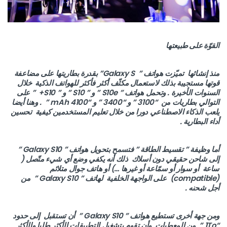
القوّة على طبيعتها
منذ إنشائها تميّزت هواتف ” Galaxy S” بقدرة بطاريتها على مضاعفة
قوتها مستجيبة بذلك لاستعمال مكثّف أكثر فأكثر للهواتف الذكية خلال
السنوات الأخيرة . وتحمل هواتف ” S10e ” و ” S10 ” و ” S10+ ” على
التوالي بطاريات من “3100 ” و “3400 ” و “4100 mAh ” . وهنا أيضا
يلعب الذكاء الاصطناعي دورا من خلال تعليم المستخدمين كيفية تحسين
أداء البطارية .
أما وظيفة ” تقسيط الطاقة ” فتسمح بتحويل هواتف ” Galaxy S10 ”
إلى شاحن حقيقي دون أسلاك ذلك أنه يكفي وضع أي شيء متّصل (
ساعة أو سوار أو سمّاعة أو غيرها …) أو هاتف جوال متلائم
(compatible) على الواجهة الخلفية لهاتف ” Galaxy S10 ” من
أجل شحنه .
ومن جهة أخرى تستطيع هواتف ” Galaxy S10 ” أن تستقبل إلى حدود
“1To ” من المعطيات وأن تقوم بتشغيل التطبيقات الأكثر طلبا والأكثر