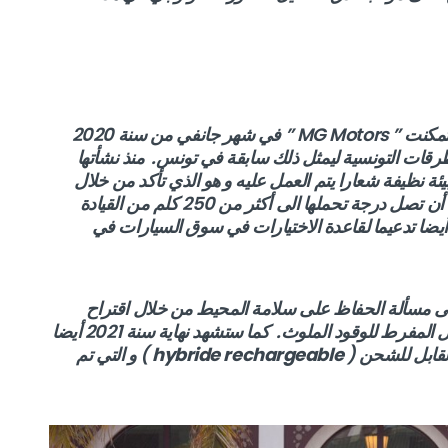
باستقدامها سيارة الـ ” EZS ” ذات الدفع الرباعي تمكنت ” MG Motors ” في شهر جانفي من سنة 2020
قات التونسية ليمثل ذلك سابقة في تونس. منذ نشأتها
افظة على بيئة نظيفة شعارا يتم العمل عليه و هو الذي تأكد من خلال
السيارة الجديدة و التي تحتوي على بطاريات يمكن أن تصل درجة تحملها الى أكثر من 250 كلم من القيادة
أيضا تدعيما لقاعدة الاختيارات في سوق السيارات في
 مسألة الحفاظ على سلامة المحيط من خلال اقتراح
سيارة ” MG EZS ” كحل مثالي للحد من الاستعمال المفرط للوقود الملوث. كما ستشهد نهاية سنة 2021 أيضا
hybride rechargeable
) و التي تم