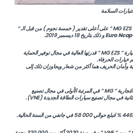
تبارات السلامة
”
Euro Ncap
بامتلاكها مميزات تقنية عالية الدقة والتطور تثبت سيارة ” MG EZS ” قدرتها العالية في مجال توفير الحماية
خيارات الحرفاء.
MG ” أن مسألة الحماية وأمان الحريف هما أكثر من شعار ويجاوزان ذلك إلى
في الصين تأتي ” SAIC Motor ” المصنّع للعلامة التجارية ” MG ” في المرتبة الأولى في مجال تصنيع
نية في مجال تصنيع سيارات الطاقة الجديدة (VNE).
بشكل تفصيلي أكبر, بلغت مبيعات ” SAIC Motor ” من ” VNE ” و في سنة 2020 أكثر من 320 000 وحدة