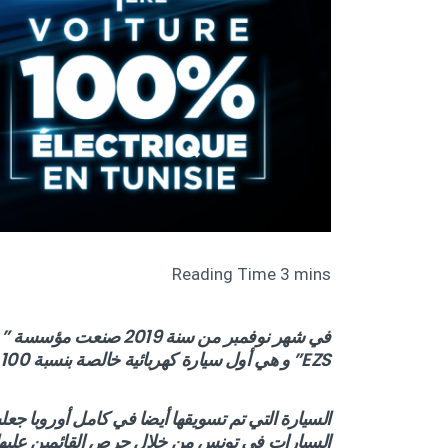
EZS” و هي أول سيارة كهربائية خالصة بنسبة 100 % تدخل السوق التونسية.
السيارات في تونس من خلال حرص القائمين عليها 