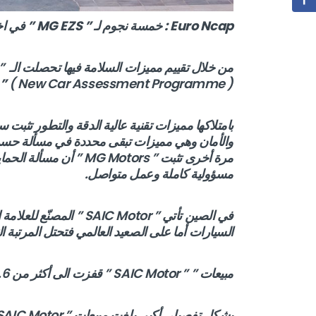
Euro Ncap
: خمسة نجوم لـ ”
MG EZS
” في اخ
من خلال تقييم مميزات السلامة فيها تحصلت الـ ” MG EZS ” على أعلى تقدير ( خمسة نجوم ) من قبل الـ 
( New Car Assessment Programme ) و ذلك بتاريخ 18 ديسمبر 2019.
”
والأمان وهي مميزات تبقى محددة في مسألة حسم 
مرة أخرى تثبت ”  Motors
مسؤولية كاملة وعمل متواصل.
السيارات أما على الصعيد العالمي فتحتل المرتبة الثا
مبيعات ” ” SAIC Motor ” قفزت الى أكثر من 446.6 % لتبلغ حوالي 58 000 في جانفي من السنة الحالية.