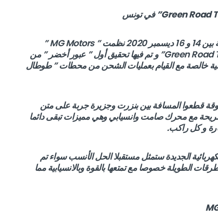
في تونس
بالتعاون مع ” طوطال تونس ” و في الفترة الفاصلة بين 14 و 16 ديسمبر 2020 نظمت ” MG Motors ”
النسخة الأولى من ” رحلة الطريق الأخضر ” “Green Road Trip” و تم فيها تحقيق أول ” عبور أخضر ” من
ائية خالصة مع القيام بعمليات الشحن من محطات ” طوطال
وقة قطعوا المسافة بين بنزرت وجزيرة جربة على متن
المريحة مع محرك صامت وانسيابي وهي مميزات تبقى دائما
ارة و كل راكب.
MG Moto ” أن السيارة الكهربائية الجديدة ستمثل مستقبلا الحل الأنسب سواء تم
رقات الطويلة خصوصا مع تمتعها بالقوة وبالانسيابية مما
MG