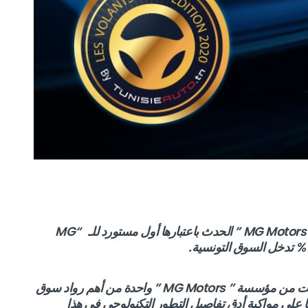
في شهر نوفمبر من سنة 2019 صنعت مؤسسة ” MG Motors ” الحدث باعتبارها أول مستورد للـ “MG
السيارة التي تم تسويقها أيضا في كامل أوروبا جعلت من مؤسسة ” MG Motors ” واحدة من أهم رواد سوق
على مواكبة أدق تفاصيل التطور التكنولوجي في هذا