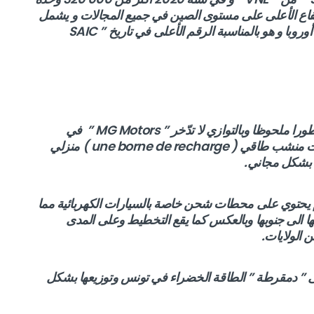
73, % و هي نسبة الارتفاع الأعلى على مستوى الصين في جميع المجالات و يشمل
هذا الرقم أكثر من 25 000 وحدة تم تصديرها الى أوروبا و هو بالمناسبة الرقم الأعلى في تاريخ ” SAIC
ما انفك مجال الطاقة الكهربائية في تونس يشهد تطورا ملحوظا وبالتوازي لا تدّخر ” MG Motors ” في
المساهمة في تطويره حيث تتكفل المؤسسة بتثبيت منشب طاقي ( une borne de recharge ) منزلي
ك بشكل مجاني.
حتوي على محطات شحن خاصة بالسيارات الكهربائية مما
لها الى جنوبها وبالعكس كما يقع التخطيط وعلى المدى
الولايات.
 ” دمقرطة ” الطاقة الخضراء في تونس وتوزيعها بشكل