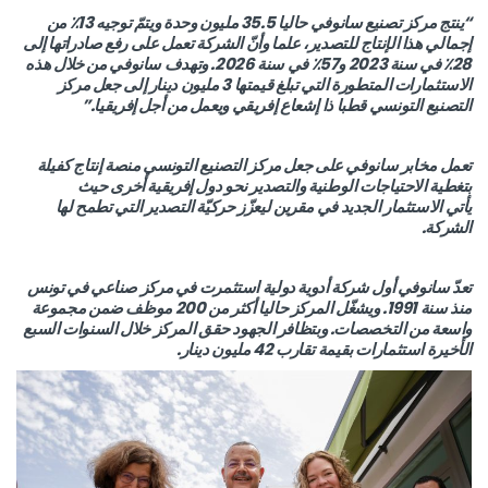
“ينتج مركز تصنيع سانوفي حاليا 35.5 مليون وحدة ويتمّ توجيه 13٪ من
إجمالي هذا الإنتاج للتصدير، علما وأنّ الشركة تعمل على رفع صادراتها إلى
28٪ في سنة 2023 و57٪ في سنة 2026. وتهدف سانوفي من خلال هذه
الاستثمارات المتطورة التي تبلغ قيمتها 3 مليون دينار إلى جعل مركز
التصنيع التونسي قطبا ذا إشعاع إفريقي ويعمل من أجل إفريقيا.”
تعمل مخابر سانوفي على جعل مركز التصنيع التونسي منصة إنتاج كفيلة
بتغطية الاحتياجات الوطنية والتصدير نحو دول إفريقية أخرى حيث
يأتي الاستثمار الجديد في مقرين ليعزّز حركيّة التصدير التي تطمح لها
الشركة.
تعدّ سانوفي أول شركة أدوية دولية استثمرت في مركز صناعي في تونس
منذ سنة 1991. ويشغّل المركز حاليا أكثر من 200 موظف ضمن مجموعة
واسعة من التخصصات. وبتظافر الجهود حقق المركز خلال السنوات السبع
الأخيرة استثمارات بقيمة تقارب 42 مليون دينار.