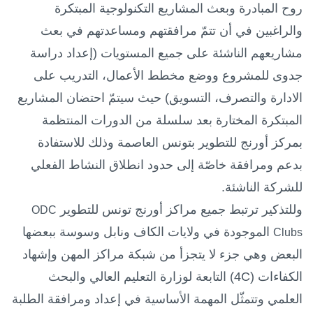
روح المبادرة وبعث المشاريع التكنولوجية المبتكرة
والراغبين في أن تتمّ مرافقتهم ومساعدتهم في بعث
مشاريعهم الناشئة على جميع المستويات (إعداد دراسة
جدوى للمشروع ووضع مخطط الأعمال، التدريب على
الادارة والتصرف، التسويق) حيث سيتمّ احتضان المشاريع
المبتكرة المختارة بعد سلسلة من الدورات المنتظمة
بمركز أورنج للتطوير بتونس العاصمة وذلك للاستفادة
بدعم ومرافقة خاصّة إلى حدود انطلاق النشاط الفعلي
للشركة الناشئة.
وللتذكير ترتبط جميع مراكز أورنج تونس للتطوير
ODC
الموجودة في ولايات الكاف ونابل وسوسة ببعضها
Clubs
البعض وهي جزء لا يتجزأ من شبكة مراكز المهن وإشهاد
الكفاءات (
4C
)
التابعة لوزارة التعليم العالي والبحث
العلمي
وتتمثّل المهمة الأساسية في إعداد ومرافقة الطلبة