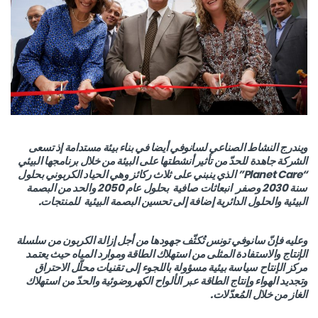
ويندرج النشاط الصناعي لسانوفي أيضا في بناء بيئة مستدامة إذ تسعى
الشركة جاهدة للحدّ من تأثير أنشطتها على البيئة من خلال برنامجها البيئي
“Planet Care” الذي ينبني على ثلاث ركائز وهي الحياد الكربوني بحلول
سنة 2030 وصفر انبعاثات صافية بحلول عام 2050 والحد من البصمة
البيئية والحلول الدائرية إضافة إلى تحسين البصمة البيئية للمنتجات.
وعليه فإنّ سانوفي تونس تُكثّف جهودها من أجل إزالة الكربون من سلسلة
الإنتاج والاستفادة المثلى من استهلاك الطاقة وموارد المياه حيث يعتمد
مركز الإنتاح سياسة بيئية مسؤولة باللجوء إلى تقنيات محلّل الاحتراق
وتجديد الهواء وإنتاج الطاقة عبر الألواح الكهروضوئية والحدّ من استهلاك
الغاز من خلال المُعدّلات.