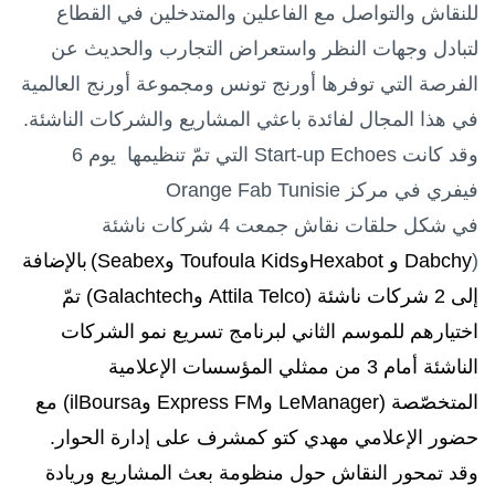
للنقاش والتواصل مع الفاعلين والمتدخلين في القطاع
لتبادل وجهات النظر واستعراض التجارب والحديث عن
الفرصة التي توفرها أورنج تونس ومجموعة أورنج العالمية
في هذا المجال لفائدة باعثي المشاريع والشركات الناشئة.
وقد كانت
Start-up Echoes
التي تمّ تنظيمها يوم 6
فيفري في مركز
Orange Fab Tunisie
في شكل حلقات نقاش جمعت 4 شركات ناشئة
(
Dabchy
و
Hexabot
و
Toufoula Kids
و
Seabex
)
بالإضافة
إلى 2 شركات ناشئة (
Attila Telco
و
Galachtech
) تمّ
اختيارهم للموسم الثاني لبرنامج تسريع نمو الشركات
الناشئة أمام 3 من ممثلي المؤسسات الإعلامية
المتخصّصة (
LeManager
و
Express FM
و
ilBoursa
) مع
حضور الإعلامي مهدي كتو كمشرف على إدارة الحوار.
وقد تمحور النقاش حول منظومة بعث المشاريع وريادة