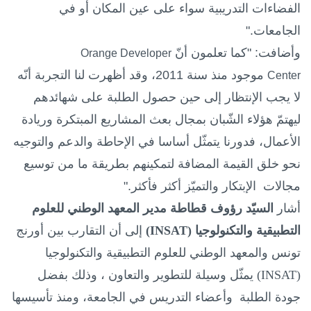
الفضاءات التدريبية سواء على عين المكان أو في
الجامعات."
وأضافت: "كما تعلمون أنّ
Orange Developer
موجود منذ سنة 2011، وقد أظهرت لنا التجربة أنّه
Center
لا يجب الإنتظار إلى حين حصول الطلبة على شهائدهم
ليهتمّ هؤلاء الشّبان بمجال بعث المشاريع المبتكرة وريادة
الأعمال، فدورنا يتمثّل أساسا في الإحاطة والدعم والتوجيه
نحو خلق القيمة المضافة لتمكينهم بطريقة ما من توسيع
مجالات الإبتكار والتميّز أكثر فأكثر."
أشار
السيّد رؤوف قطاطة مدير المعهد الوطني للعلوم
التطبيقية والتكنولوجيا (
INSAT
)
إلى أن التقارب بين أورنج
تونس والمعهد الوطني للعلوم التطبيقية والتكنولوجيا
(
INSAT
) يمثّل وسيلة للتطوير والتعاون ، وذلك بفضل
جودة الطلبة وأعضاء التدريس في الجامعة، ومنذ تأسيسها