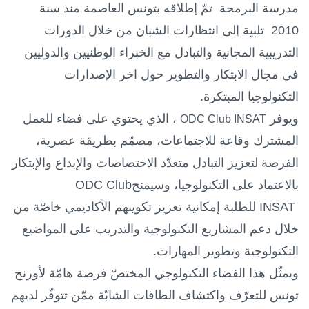
مدرسة البرمجة
تمّ إطلاقه بتونس العاصمة منذ سنة
2010 تلبية إلى انتظارات الشبان من خلال الدورات
التدريبية المجانية والتبادل مع
الخبراء الوطنيين والدوليين
في مجال الابتكار والتطوير
حول اخر الإصدارات
التكنولوجيا المبتكرة.
ويوفر
،
الذي يحتوي على فضاء للعمل
ODC Club INSAT
المشترك وقاعة للاجتماعات، مصمّم بطريقة عصرية،
الفرصة لتعزيز التبادل متعدّد الاختصاصات والإبداع والإبتكار
بالاعتماد على التكنولوجيا
، وسيمنح
ODC Club
INSAT
للطلبة إمكانية تعزيز تكوينهم الأكاديمي خاصّة من
خلال دعم المشاريع التكنولوجية والتدريب على المواضيع
التكنولوجية وتطوير المهارات
.
ويمثّل هذا الفضاء التكنولوجي المختصّ فرصة هامّة لأورنج
تونس للتعرّف واكتشاف الطاقات الشابّة ممّن تتوفّر لديهم