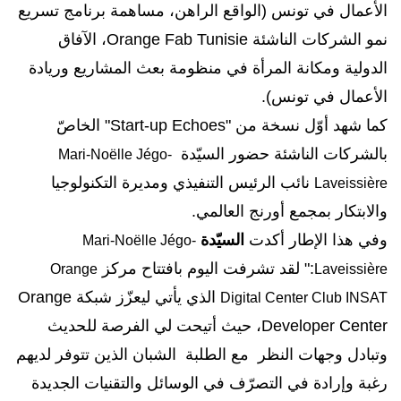
الأعمال في تونس (الواقع الراهن، مساهمة برنامج تسريع
نمو الشركات الناشئة
Orange Fab Tunisie
، الآفاق
الدولية ومكانة المرأة في منظومة بعث المشاريع وريادة
الأعمال في تونس).
كما شهد
أوّل نسخة من "
Start-up Echoes
" الخاصّ
بالشركات الناشئة حضور السيّدة
Mari-Noëlle Jégo-
نائب الرئيس التنفيذي ومديرة التكنولوجيا
Laveissière
والابتكار بمجمع أورنج العالمي
.
وفي هذا الإطار أكدت
السيّدة
Mari-Noëlle Jégo-
:" لقد تشرفت اليوم بافتتاح مركز
Orange
Laveissière
الذي يأتي ليعزّز شبكة
Orange
Digital Center Club INSAT
Developer Center
، حيث أتيحت لي الفرصة للحديث
وتبادل وجهات النظر مع الطلبة الشبان الذين تتوفر لديهم
رغبة وإرادة في التصرّف في الوسائل والتقنيات الجديدة