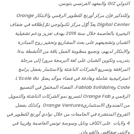
الدولي GIZ والمعهد الفرنسي بتونس.
وللتذكير فإن مركز أورنج للتطوير الرقمي والابتكار Orange
Digital Center يعدّ أوّل مركز تكنولوجي تمّ إطلاقه في ضفاف
البحيرة بالعاصمة خلال سنة 2019 بهدف تعزيز ودعم تشغيلية
الشبان وتشجيعهم على بعث المشاريع وتحفيز روح المبادرة
والابتكار لديهم، وتجمع منظومة العمل باقة من الأنشطة بدءا
بتدريب وتكوين الشبان على لغة البرمجة مرورا إلى مرحلة
المرافقة وتسريع الشركات الناشئة والاستثمار بفضل برامج
استراتيجية شاملة وهادفة في فضاء موحّد يضمّ L’Ecole du
Code وFablab Solidaire، الفضاء المختصّ في التصنيع
الرقمي و Orange Fab لتسريع نمو الشركات الناشئة والتمويل
من الصندوق الاستثماريOrange Ventures وكذلك بفضل
الفروع المنتشرة في الجامعات من خلال نوادي أورنج للتطوير في
4 ولايات على الكاف ونابل وسوسة تونس العاصمة وقريبا في
ولايتي صفاقس والقيروان.