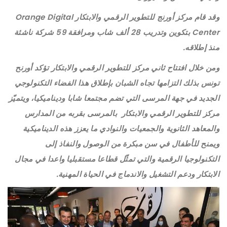
وقد قام مركز أورنج للتطوير الرقمي والابتكار Orange Digital
Center بتكوين وتدريب 28 ألف شاب ومرافقة 59 شركة ناشئة
منذ إطلاقه.
ومن خلال افتتاح ثاني مركز للتطوير الرقمي والابتكار تؤكد أورنح
تونس بذلك التزامها تجاه الشبان بإطلاق هذا الفضاء التكنولوجي
الجديد في جهة المرسى التي تضم مجتمعا شابا وديناميكيا، ويتميّز
مركز للتطوير الرقمي والابتكار بالمرسى بقربه من المدارس
والمعاهد الثانوية والجمعيات والنوادي ما يعزز هذه الديناميكية
ويمنح للأطفال في سن مبكرة من الوصول والنفاذ إلى
التكنولوجيا الرقمية والتي تمثّل قطاعا مستقبليا واعدا في مجال
الابتكار ودعم التشغيل والاندماج في الحياة المهنية.