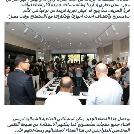
مجرد محل تجاري إذ أردنا إنشاء مساحة جديدة أكثر انفتاحا وأشد
قربا للحريف مما يتيح له عيش تجربة فريدة من نوعها في عالم
سامسونج واكتشاف أحدث أجهزتنا وابتكاراتنا مع الاستمتاع بوقت مميز”.
وبفضل هذا الفضاء الجديد يمكن لمتساكني الضاحية الشمالية لتونس
اقتناء جميع منتجات سامسونج كما يمكنهم الاستفادة من نصيحة التقنين
المختصين المتواجدين في هذا الفضاء لاستقبالهم ومساعدتهم على