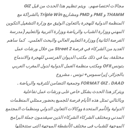
مجالات اختصاصهم.
ويتم تنظيم هذا الحدث من قبل GIZ
THAMM و PME و PMD ومشاريع Triple Win بالشراكة مع
المنظمة الدولية للهجرة بالتعاون الوثيق مع وزارة التشغيل التكوين
المهني ووزارة الشباب والرياضة ووزارة التربية والتعليم (مدرسة
الفرصة الثانية) ووزارة التعليم العالي والبحث العلمي.
كما ساهم
العديد من الشركاء في فرصة Street 2 من خلال ورشات عمل
مختلفة، بما في ذلك مكتب الديوان الفرنسي للهجرة والاندماج
بتونس OFII ومكتب منظمة العمل الدولية لدول المغرب العربي
بالجزائر، إيراسموس+ تونس ، مشروع
FORMAT GIZ ، DAAD وجمعية التضامن للترفيه والرياضة .
ويتركز هذا الحدث بشكل خاص على ورشات عمل تفاعلية
وبالتالي تمثل هذه الأيام فرصة للجميع بحضور ممثلي المنظمات
الدولية والأمم المتحدة ووكالات التعاون الدولي ومنظمات المجتمع
المدني ومختلف الشركاء الشركاء الذين سيقدمون جملة البرامج
الموجهة للشباب في مختلف الأنشطة الموجهة التي ستتخللها