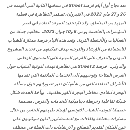
بعد نجاح أول أيام فرصة Street في نسختها الثانية التي أقيمت في
26 و 27 ماي 2023 في القيروان، تستمر التظاهرة في تغطية
المزيد من المناطق. وقد تمّ تحديد الموعد القادم في قصر
المؤتمرات بالعاصمة يومي 9 و10 جوان 2023، تتخللهم جملة من
الفعاليات والأنشطة الثرية.
وتعد هذه الايام فرصة ممتازة للشباب
للاستفادة من الإرشاد والتوجيه بهدف تمكينهم من تحديد المشروع
المهني والتعرف على الفرص المهنية على المستوى الوطني
والدولي.
فرصة Street 2 هي تظاهرة تهدف لتوعية الشباب حول
الفرص المتاحة وتوجيههم الى الخدمات الملائمة التي تقدمها
الأطراف الفاعلة التي من شأنها ان تغير تصوراتهم حول مسألة
الهجرة لتفادي مخاطر الهجرة الغير نظامية.
ويأخذ الحدث شكل
شبكة تفاعلية وخريطة ديناميكية للخدمات والفرص، مصممة
خصيصًا لتوجيه الشباب التونسي لإيجاد طريقهم الخاص من خلال
مسارات مختلفة ولقاءات مع المستشارين الذين سيكونون على
عين المكان لتقديم النصائح و الارشادات ذات الصلة في مختلف