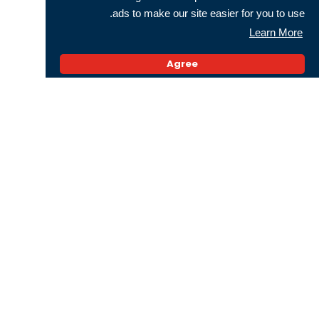
ads to make our site easier for you to use.
Learn More
قريبا في تونس Wifi bus
Agree
كيفاش تنجم تراقب ولدك عن بعد ؟
Subscribe for Neotech news and receive
daily updates
Facebook