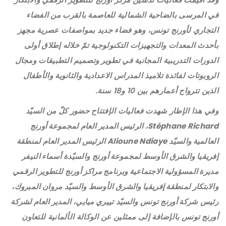
في المرسى بالضاحية الشمالية للعاصمة بالقرب من الفضاء
التجاري لأورنج تونس، وهو فضاء جديد بمواصفات عصرية مجهز
بأحدث المعدات والتجهيزات التكنولوجية تمّ خلاله إطلاق أولى
الدورات التدريبية المجانية في تطوير وتصميم التطبيقات ومجال
الروبوتات لفائدة تلاميذ المدراس الاعدادية والثانوية والأطفال
الذين تترواح أعمارهم بين 10 و18 سنة.
وفي هذا الإطار شهدت فعاليات الإفتتاح حضور كلّ من السيّد
Stéphane Richard
، الرئيس المدير العام لمجموعة أورنج
العالمية
والسيّد
Alioune Ndiaye
الرئيس المدير العام لمنطقة
إفريقيا والشرق الأوسط لمجموعة أورنج
و
السيّدة
أسماء النيفر
مديرة المسؤولية الاجتماعية وبرنامج مراكز أورنج للتطوير الرقمي
والابتكار ل
منطقة إفريقيا والشرق الأوسط
والسيّد
مروان المبروك،
رئيس
شركة أورنج
تونس
والسيّد
تييري ميايي، المدير العام لشركة
أورنج تونس
بالإضافة إلى ممثلين عن الوكالة الألمانية للتعاون