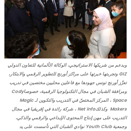
وبدعم من شريكها الاستراتيجي، الوكالة الألمانية للتعاون الدولي
GIZ وتجربتها خبرتها على مراكز أورنج للتطوير الرقمي والابتكار،
تعزّز أورنج تونس جهودها مع فاعلين محليين مختصين في تدريب
ومرافقة الشبان في مجال التكنولوجيا الرقمية، خصوصاCody
Space ، المركز المختصّ في التدريب والتكوين لـ Magic
Makers وكذلكNet info ، شركة رائدة في إفريقيا في مجال
التدريب على مهن إنتاج المحتوى الإبداعي والرقمي والذكي،
وجمعية Youth Club نوادي الشبان التي تأسست على يد