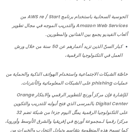
الحوسبة السحابية باستخدام برنامج AWS re / Start من
Amazon Web Services والتدريب الموجه في مجال تطوير
ألعاب الفيديو يجمع بين الفنانين والمطورين.
كبار السنّ الذين تزيد أعمارهم عن 50 سنة من خلال ورش
العمل في التكنولوجيا الرقمية،
خاصّة الشبكات الاجتماعية واستخدام الهواتف الذكية والحماية من
عمليات phishing على الشبكات المعلوماتية والأنترنات.
للإشارة فإن مركز أورنج للتطوير الرقمي والابتكار Orange
Digital Center بالمرسى الذي فتح أبوابه للتدريب والتكوين
على التكنولوجيا الرقمية يمثّل اليوم جزءا من شبكة تضم 32
مركزا رقميا لـمجموعة أورنج في إفريقيا والشرق الأوسط وأوروبا،
كما تسمح هذه المنظومة بتقاسم وتبادل التجارب والخبرات من