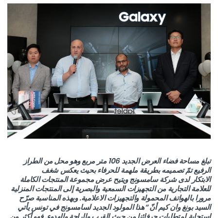
تبلغ مساحة فضاء العرض الجديد 106 متر مربع وهو محل من الطراز
الرفيع تمّ تصميمه بطريقة ملهمة للحرفاء بحيث يعكس شغف
الابتكار لدى شركة سامسونج ويتيح عرض مجموعة المنتجات الكاملة
للعلامة التجارية من التجهيزات السمعية والبصرية إلى المنتجات المنزلية
مرورا بالهواتف المحمولة والتجهيزات الاعلامية. وبهذه المناسبة صرّح
السيد بونغ وان كيم أنّ “هذا المولود الجديد لسامسونج في تونس يأتي
استجابة لمتطلبات حرفائنا من حيث القرب والراحة والهدوء. فهو أكثر من