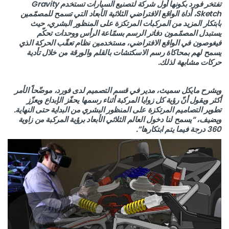
تفتخر فورد بكونها أول شركة لتصنيع السيارات تستخدم Gravity
Sketch، أداة الواقع الافتراضي الثلاثية الأبعاد التي تسمح للمصمّمين
بابتكار المزيد من المركبات المرتكزة على المنظور البشري، حيث
يستبدل المصمّمون دفاتر الرسم بسمّاعة الرأس ووحدات تحكّم
فيغوصون في الواقع الافتراضي، مستخدمين نظام تعقّب الحركة الذي
يسمح لهم بمحاكاة رسم الاسكتشات بالقلم والورقة من خلال تأدية
حركات مشابهة لذلك.
ويشرح مايكل سميث، مدير في قسم التصميم لدى فورد، موضّحاً الأمر
أكثر ويقول أنّ رؤية كل زوايا المركبة أثناء رسمها يحفّز الإبداع ويعزّز
تطوير التصاميم المرتكزة على المنظور البشري من البداية حتى النهاية.
ويضيف، “يسمح لنا دخول العالم الثلاثي الأبعاد برؤية المركبة من زاوية
360 درجة فيما يتم ابتكارها”.