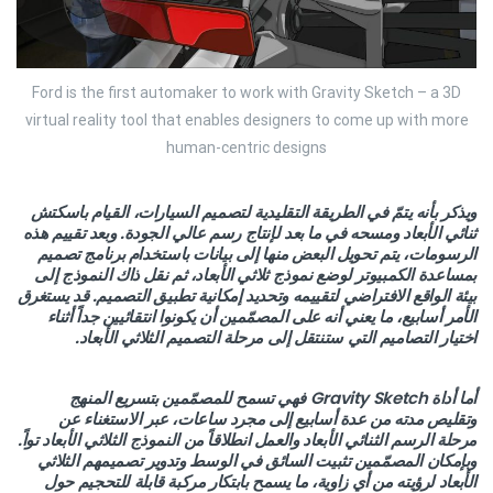
Ford is the first automaker to work with Gravity Sketch – a 3D
virtual reality tool that enables designers to come up with more
human-centric designs
ويذكر بأنه يتمّ في الطريقة التقليدية لتصميم السيارات، القيام باسكتش
ثنائي الأبعاد ومسحه في ما بعد لإنتاج رسم عالي الجودة. وبعد تقييم هذه
الرسومات، يتم تحويل البعض منها إلى بيانات باستخدام برنامج تصميم
بمساعدة الكمبيوتر لوضع نموذج ثلاثي الأبعاد، ثم نقل ذاك النموذج إلى
بيئة الواقع الافتراضي لتقييمه وتحديد إمكانية تطبيق التصميم. قد يستغرق
الأمر أسابيع، ما يعني أنه على المصمّمين أن يكونوا انتقائيين جداً أثناء
اختيار التصاميم التي ستنتقل إلى مرحلة التصميم الثلاثي الأبعاد.
أما أداة Gravity Sketch فهي تسمح للمصمّمين بتسريع المنهج
وتقليص مدته من عدة أسابيع إلى مجرد ساعات، عبر الاستغناء عن
مرحلة الرسم الثنائي الأبعاد والعمل انطلاقاً من النموذج الثلاثي الأبعاد تواً.
وبإمكان المصمّمين تثبيت السائق في الوسط وتدوير تصميمهم الثلاثي
الأبعاد لرؤيته من أي زاوية، ما يسمح بابتكار مركبة قابلة للتحجيم حول