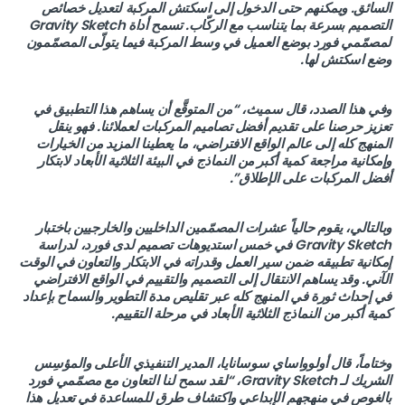
السائق. ويمكنهم حتى الدخول إلى اسكتش المركبة لتعديل خصائص
التصميم بسرعة بما يتناسب مع الركّاب. تسمح أداة Gravity Sketch
لمصمّمي فورد بوضع العميل في وسط المركبة فيما يتولّى المصمّمون
وضع اسكتش لها.
وفي هذا الصدد، قال سميث، “من المتوقَّع أن يساهم هذا التطبيق في
تعزيز حرصنا على تقديم أفضل تصاميم المركبات لعملائنا. فهو ينقل
المنهج كله إلى عالم الواقع الافتراضي، ما يعطينا المزيد من الخيارات
وإمكانية مراجعة كمية أكبر من النماذج في البيئة الثلاثية الأبعاد لابتكار
أفضل المركبات على الإطلاق”.
وبالتالي، يقوم حالياً عشرات المصمّمين الداخليين والخارجيين باختبار
Gravity Sketch في خمس استديوهات تصميم لدى فورد، لدراسة
إمكانية تطبيقه ضمن سير العمل وقدراته في الابتكار والتعاون في الوقت
الآني. وقد يساهم الانتقال إلى التصميم والتقييم في الواقع الافتراضي
في إحداث ثورة في المنهج كله عبر تقليص مدة التطوير والسماح بإعداد
كمية أكبر من النماذج الثلاثية الأبعاد في مرحلة التقييم.
وختاماً، قال أولوواساي سوسانايا، المدير التنفيذي الأعلى والمؤسِس
الشريك لـ Gravity Sketch، “لقد سمح لنا التعاون مع مصمّمي فورد
بالغوص في منهجهم الإبداعي واكتشاف طرق للمساعدة في تعديل هذا