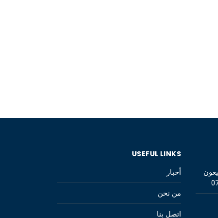
USEFUL LINKS
يعون
أخبار
0
من نحن
اتصل بنا