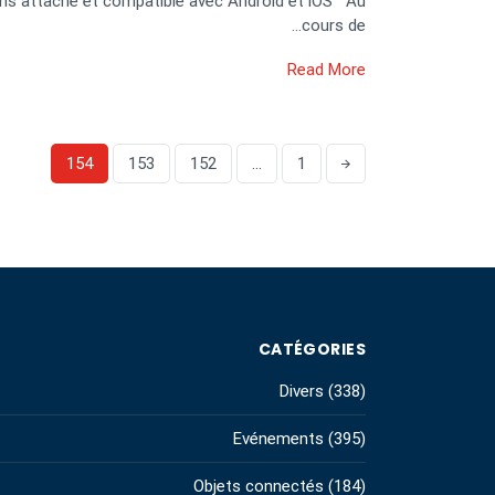
ns attache et compatible avec Android et iOS Au
cours de…
Read More
154
153
152
…
1
CATÉGORIES
Divers
(338)
Evénements
(395)
Objets connectés
(184)