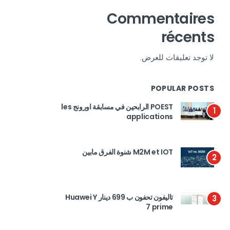
Commentaires
récents
لا توجد تعليقات للعرض.
POPULAR POSTS
POEST الرابحين في مسابقة اورونج les
1
applications
M2M et IOT شنوة الفرق مابين
2
تاليفون تحفون ب 699 دينار Huawei Y
3
7 prime