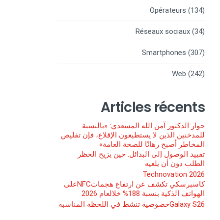
Opérateurs
(134)
Réseaux sociaux
(34)
Smartphones
(307)
Web
(242)
Articles récents
حوار الدكتور آمن الله المسعدي: «بالنسبة
للمدخنين الذين لا يستطيعون الإقلاع، فإن تقليص
المخاطر أصبح رهانًا للصحة العامة»
تقييد الوصول إلى البدائل: حين يزيح الحظر
الطلب دون أن يلغيه
Technovation 2026
كاسبرسكي تكشف عن ارتفاع هجماتNFCعلى
الهواتف الذكية بنسبة 188% خلالعام 2026
Galaxy S26خصوصية تنشط في اللحظة المناسبة