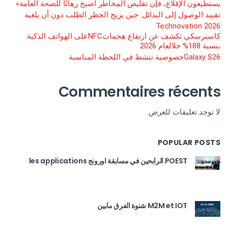
يستطيعون الإقلاع، فإن تقليص المخاطر أصبح رهانًا للصحة العامة»
تقييد الوصول إلى البدائل: حين يزيح الحظر الطلب دون أن يلغيه
Technovation 2026
كاسبرسكي تكشف عن ارتفاع هجماتNFCعلى الهواتف الذكية
بنسبة 188% خلالعام 2026
Galaxy S26خصوصية تنشط في اللحظة المناسبة
Commentaires récents
لا توجد تعليقات للعرض.
POPULAR POSTS
POEST الرابحين في مسابقة اورونج les applications
M2M et IOT شنوة الفرق مابين