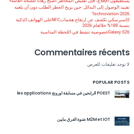
يستطيعون الإقلاع، فإن تقليص المخاطر أصبح رهانًا للصحة العامة»
تقييد الوصول إلى البدائل: حين يزيح الحظر الطلب دون أن يلغيه
Technovation 2026
كاسبرسكي تكشف عن ارتفاع هجماتNFCعلى الهواتف الذكية
بنسبة 188% خلالعام 2026
Galaxy S26خصوصية تنشط في اللحظة المناسبة
Commentaires récents
لا توجد تعليقات للعرض.
POPULAR POSTS
POEST الرابحين في مسابقة اورونج les applications
M2M et IOT شنوة الفرق مابين