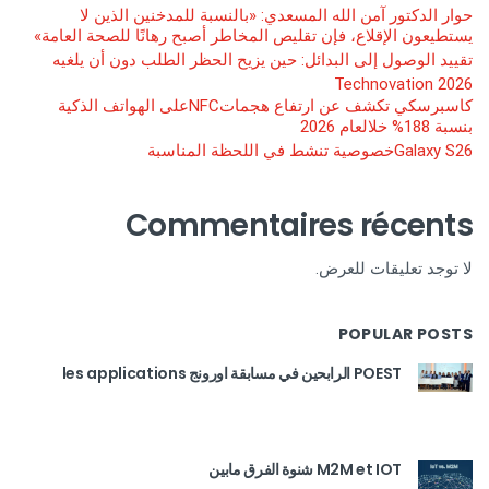
حوار الدكتور آمن الله المسعدي: «بالنسبة للمدخنين الذين لا
يستطيعون الإقلاع، فإن تقليص المخاطر أصبح رهانًا للصحة العامة»
تقييد الوصول إلى البدائل: حين يزيح الحظر الطلب دون أن يلغيه
Technovation 2026
كاسبرسكي تكشف عن ارتفاع هجماتNFCعلى الهواتف الذكية
بنسبة 188% خلالعام 2026
Galaxy S26خصوصية تنشط في اللحظة المناسبة
Commentaires récents
لا توجد تعليقات للعرض.
POPULAR POSTS
POEST الرابحين في مسابقة اورونج les applications
M2M et IOT شنوة الفرق مابين