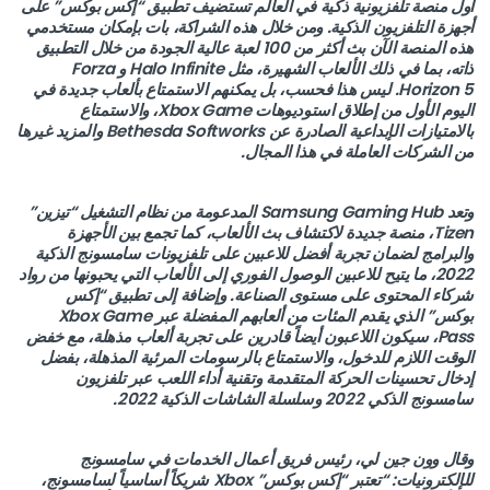
أول منصة تلفزيونية ذكية في العالم تستضيف تطبيق “إكس بوكس” على
أجهزة التلفزيون الذكية. ومن خلال هذه الشراكة، بات بإمكان مستخدمي
هذه المنصة الآن بث أكثر من 100 لعبة عالية الجودة من خلال التطبيق
ذاته، بما في ذلك الألعاب الشهيرة، مثل Halo Infinite و Forza
Horizon 5. ليس هذا فحسب، بل يمكنهم الاستمتاع بألعاب جديدة في
اليوم الأول من إطلاق استوديوهات Xbox Game، والاستمتاع
بالامتيازات الإبداعية الصادرة عن Bethesda Softworks والمزيد غيرها
من الشركات العاملة في هذا المجال.
وتعد Samsung Gaming Hub المدعومة من نظام التشغيل “تيزين”
Tizen، منصة جديدة لاكتشاف بث الألعاب، كما تجمع بين الأجهزة
والبرامج لضمان تجربة أفضل للاعبين على تلفزيونات سامسونج الذكية
2022، ما يتيح للاعبين الوصول الفوري إلى الألعاب التي يحبونها من رواد
شركاء المحتوى على مستوى الصناعة. وإضافة إلى تطبيق “إكس
بوكس” الذي يقدم المئات من ألعابهم المفضلة عبر Xbox Game
Pass، سيكون اللاعبون أيضاً قادرين على تجربة ألعاب مذهلة، مع خفض
الوقت اللازم للدخول، والاستمتاع بالرسومات المرئية المذهلة، بفضل
إدخال تحسينات الحركة المتقدمة وتقنية أداء اللعب عبر تلفزيون
سامسونج الذكي 2022 وسلسلة الشاشات الذكية 2022.
وقال وون جين لي، رئيس فريق أعمال الخدمات في سامسونج
للإلكترونيات: “تعتبر “إكس بوكس” Xbox شريكاً أساسياً لسامسونج،