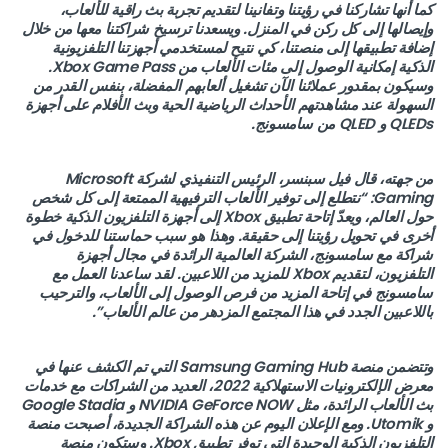
كما أنها تشاركنا في رؤيتنا وتفانينا لتقديم تجربة بث راقية للألعاب،
وإيصالها إلى كل ركن في المنزل. ويسعدنا ترسيخ شراكتنا معها من خلال
إضافة تطبيقها إلى منصتنا، كي نتيح لمستخدمي أجهزتنا التلفزيونية
الذكية إمكانية الوصول إلى مئات الألعاب من Xbox Game Pass.
وسيكون بمقدور عملائنا الآن تشغيل ألعابهم المفضلة، بنفس القدر من
السهولة عند مشاهدتهم الأحداث الرياضية الحية وبث الأفلام على أجهزة
QLEDs و QLED من سامسونج.
من جهته، قال فيل سبنسر، الرئيس التنفيذي لشركة Microsoft
Gaming: “نتطلع إلى توفير الألعاب الترفيهية الممتعة إلى كل شخص
حول العالم، ويعدّ إتاحة تطبيق Xbox إلى أجهزة التلفزيون الذكية خطوة
أخرى في تحويل رؤيتنا إلى حقيقة. وهذا هو سبب حماستنا للدخول في
شراكة مع سامسونج، الشركة العالمية الرائدة في مجال أجهزة
التلفزيون، لتقديم Xbox للمزيد من اللاعبين. لقد ساعدنا العمل مع
سامسونج في إتاحة المزيد من فرص الوصول إلى الألعاب، والترحيب
باللاعبين الجدد في هذا المجتمع المزدهر من عالم الألعاب”.
وتتضمن منصة Samsung Gaming Hub التي تم الكشف عنها في
معرض الإلكترونيات الاستهلاكية 2022، العديد من الشراكات مع خدمات
بث الألعاب الرائدة، مثل NVIDIA GeForce NOW و Google Stadia
و Utomik. ومع الإعلان اليوم عن هذه الشراكة الجديدة، أصبحت منصة
التلفزيون الذكية الوحيدة التي توفر تطبيق Xbox. وستكون منصة