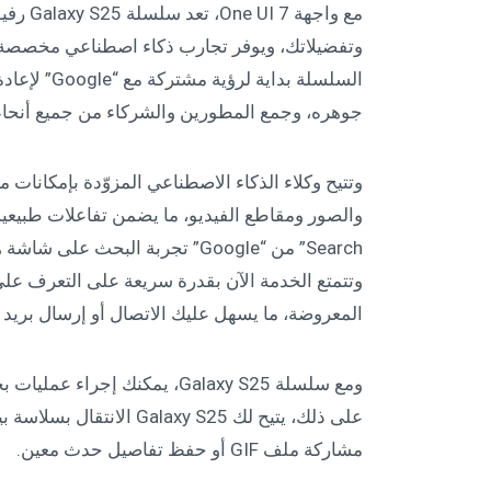
مع واجه
وتفضيلاتك، ويوفر تجارب ذكاء اصطناعي مخصصة 
جوهره، وجمع المطورين والشركاء من جميع أنحاء 
Search” من “Google” تجربة البح
المعروضة، ما يسهل عليك الاتصال أو إرسال بريد إ
ومع سلسلة Galaxy S25، يمكنك إ
على ذلك، يتيح لك axy S25
مشاركة ملف GIF أو حفظ تفاصيل حدث معين.