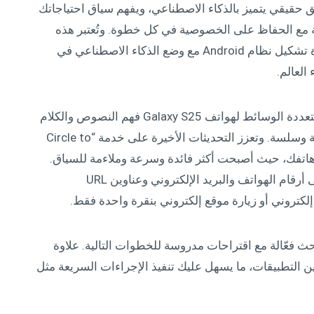
ة One UI 7، تعد سلسلة Galaxy S25 رفيق حقيقي يتميز بالذكاء الاصطناعي، ويفهم سياق احتياجاتك
مع الحفاظ على الخصوصية في كل خطوة. وتُعتبر هذه
السلسلة بداية لرؤية مشتركة مع “Google” لإعادة تشكيل نظام Android مع وضع الذكاء الاصطناعي في
العالم.
وتتيح وكلاء الذكاء الاصطناعي المزوّدة بإمكانات متعددة الوسائط لهواتف Galaxy S25 فهم النصوص والكلام
والصور ومقاطع الفيديو، ما يضمن تفاعلات طبيعية وسلسة. وتعزز التحديثات الأخيرة على خدمة “Circle to
ث على شاشة هاتفك، حيث أصبحت أكثر فائدة وسرعة وملاءمة للسياق.
وتتمتع الخدمة الآن بقدرة سريعة على التعرف على أرقام الهواتف والبريد الإلكتروني وعناوين URL
لكتروني أو زيارة موقع إلكتروني بنقرة واحدة فقط.
جراء عمليات بحث فعّالة مع اقتراحات مدروسة للخطوات التالية. علاوة
Gal الانتقال بسلاسة بين التطبيقات، ما يسهل عليك تنفيذ الإجراءات السريعة مثل