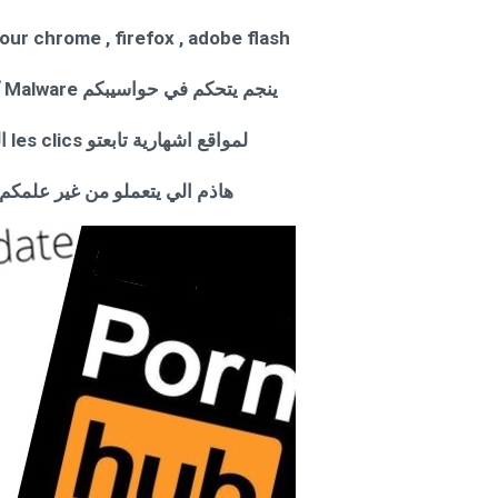
Mise a jour chrome , firefox , adobe flash الموقع هذا يقترح على زوارو باش يعملو
ينجم يتحكم في حواسيبكم Malware كي ينزلو على الرابط متع التحيين ، الموقع يصب
لمواقع اشهارية تابعتو les clics الهدف منو ، جمع معطياتكم الشخصية، و جمع
هاذم الي يتعملو من غير علمكم يدخل