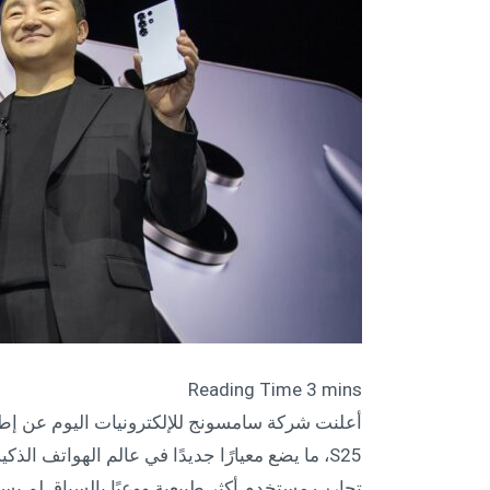
S25، ما يضع معيارًا جديدًا في عالم الهواتف ا
تجارب مستخدم أكثر طبيعية ووعيًا بالسياق لم يسب