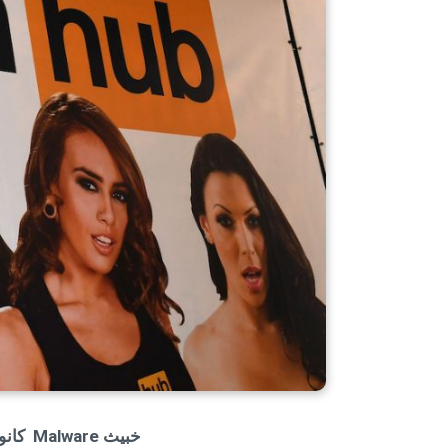
خبيث Malware كانو ظحية ل Pornhub رواد موقع