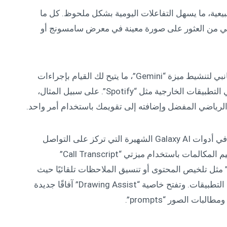
 اللغة الطبيعية، ما يسهل التفاعلات اليومية بشكل ملحوظ. كل ما
 من العثور على صورة معينة في معرض سامسونج أو
ما عليك سوى الضغط مع الاستمرار على الزر الجانبي لتنشيط ميزة “Gemini”، ما يتيح لك القيام بإجراءات
متعددة عبر تطبيقات سامسونج و”Google”، أو في التطبيقات الخارجية مثل “Spotify”. على سبيل المثال،
لرياضي المفضل وإضافته إلى تقويمك باستخدام أمر واحد.
وتُعزز هذه التفاعلات البديهية من خلال التوسعات في أدوات Galaxy AI الشهيرة التي تركز على التواصل
والإنتاجية والإبداع. ويحافظ Galaxy S25 على تنظيم المكالمات باستخدام ميزتي “Call Transcript”
التلخيص. ويمكن تفعيل ميزات “Writing Assist” مثل تلخيص المحتوى أو تنسيق الملاحظات تلقائيًا حيث
يمكن تحديد النصوص دون الحاجة إلى التبديل بين التطبيقات. وتفتح خاصية “Drawing Assist” آفاقًا جديدة
ات الصور “prompts”.