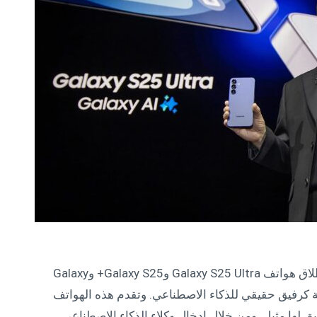
أعلنت شركة سامسونج للإلكترونيات اليوم عن إطلاق هواتف Galaxy S25 Ultra وGalaxy S25+ وGalaxy
لذكية كرفيق حقيقي للذكاء الاصطناعي. وتقدم هذه الهواتف
ق لها مثيل. ومن خلال إدخال وكلاء الذكاء الاصطناعي