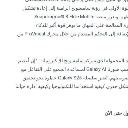
وسائط، تمثل سلسلة Galaxy S25 الخطوة الأولى في رؤية سامسونج الرامية إلى إعادة تشكيل
طريقة تفاعل المستخدمين مع هواتفهم ومع محيطهم. وتعزز منصة Snapdragon® 8 Elite Mobile
P، المصممة خصيصًا لهواتف Galaxy، قدرة المعالجة على الجهاز، ما يوفر قوة أكبر للذكاء
الاصطناعي “Galaxy AI” ونطاق كاميرا متفوق، بالإضافة إلى التحكم المتقدم من خلال محرك ProVisual من
ة المحمولة لدى شركة سامسونج للإلكترونيات: “إن أعظم
الابتكارات تعكس احتياجات مستخدميها، ولهذا السبب طورنا Galaxy AI لمساعدة الجميع على التفاعل مع
أجهزتهم بشكل طبيعي ودون القلق بشأن أمان خصوصيتهم. تُعتبر سلسلة Galaxy S25 خطوة نحو تحقيق
ل جذري كيفية استخدامنا للتكنولوجيا وكيفية إدارة حياتنا
ول حتى الآن