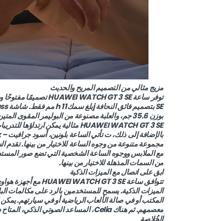
مزيج مثالي من التصميم المريح والحديث
بوزن 35.6 جم، والعلبة مصنوعة من البوليمر المقوى 
HUAWEI WATCH GT 3 SE مثالية يمكن ارتداؤها للتدريبات اليومية والمناسبات الخاصة والرحلات.
مجموعة متنوعة من وجوه الساعة للاختيار من بينها. تقدم ا
مع الملابس ووجوه الساعة الشخصية التي تضع صور المستخ
من السمات المذهلة للاختيار من بينها.
ابق على اتصال مع الميزات الذكية
الميزات الذكية. يسمح للمستخدمين بالرد على مكالمات البل
المكتب أو في صالة الألعاب الرياضية أو في سيارتهم. يمك
معصمهم. ثم هناك Celia، المساعد الصوتي الذكي، المتاح دائمًا للدعم.
الخُلاصة