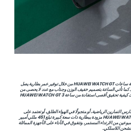
تعتمد ساعة HUAWEI WATCH GT 3 SE على إرث سلسلة ساعات HUAWEI WATCH GT من خلال توفير عمر بطارية يصل
م. كما تأتي الساعة بتصميم خفيف الوزن وجذاب مع عدد لا يحصى من
الميزات الذكية التي تثري التفاعلات اليومية بشكل كبير. إليك كيفية تحقيق أقصى استفادة من ساعة HUAWEI WATCH GT 3
ارس التمارين الرياضية، أو متجولًا في الهواء الطلق، أو تعتمد على
ميزات تتبع الحالة الصحية للساعة. تأتي ساعة HUAWEI WATCH GT 3 SE مزودة ببطارية ذات سعة كبيرة تبلغ 451 مللي أمبير
وعين من الارتداء المستمر، وتتفوق في الأداء على الأجهزة المماثلة