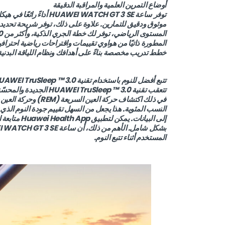
أوضاع التمرين العلمية والمراقبة الدقيقة
توفر ساعة  WATCH GT 3 SE
المطورة ذاتيًا من هواوي تقييمات واقتراحات رياضية احتراف
خطط تدريب مخصصة بناءً على أهدافك ونظام اللياقة البدنية
تتبع أفضل للنوم باستخدام تقنية HUAWEI TruSleep ™ 3.0
النسب المئوية. هذا يجعل من السهل تقييم جودة النوم الذ
إلى البيانا
المستخدم أثناء تتبع النوم.