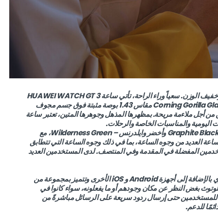
توفر ساعة HUAWEI WATCH GT 3 SE تصميمًا مفتوحًا وخفيف الوزن. سعياً وراء الراحة، تأتي ساعة HUAWEI WATCH GT 3
SE بتصميم فائق النحافة jبلغ سمكh 11 مم فقط. شاشة Corning Gorilla Glass مقاس 1.43 بوصة مثبتة فوق جسم مجوف
المتين من أجل ملاءمة مريحة. بمظهرها المذهل وجوهرها المتين، تعتبر ساعة
بالإضافة إلى ذلك، ت تأتي الساعة بلونين، أسود جرافيت – Graphite Black وأخضر وايلدرنس – Wilderness Green، مع
لساعة العديد من وجوه الساعة، بما في ذلك وجوه الساعة التي تتطابق
دمين المفضلة في المقدمة وفي المنتصف. لدى المستخدمين العديد
تتوافق ساعة HUAWEI WATCH GT 3 SE مع أجهزة هواوي بالإضافة إلى أجهزة Android و iOS الأخرى وتتميز بمجموعة من
وتوث بغض النظر عن مكان وجودهم أو ما يفعلونه، سواء كانوا في
ن للمستخدمين حتى إرسال ردود سريعة على الرسائل مباشرةً من