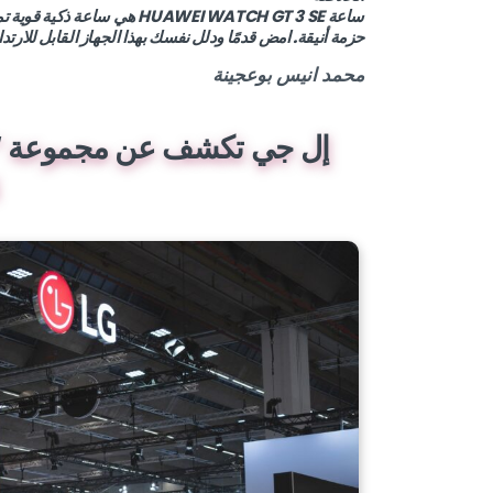
ساعة HUAWEI WATCH GT 3 SE هي
حزمة أنيقة. امض قدمًا ودلل نفسك بهذا الجهاز القابل للارتدا
محمد انيس بوعجينة