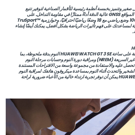
HUAWEI أداءً رائعًا في هيكل صغير وتتميز بخمسة أنظمة رئيسية للأقمار الصناعية لتوفير تتبع
موثوق ودقيق للتمارين. علاوة على ذلك، توفر شريحة تحديد المواقع GNSS عالية الدقة أداءً ممتازًا في مقاومة التداخل. على
المستوى الرياضي، توفر لك خطة الجري الذكية، وأكثر من 100 وضع رياضي مع 18 وضعًا رياضيًا احترافيًا، وخوارزمية ™TruSport
ية لمساعدتك على فهم تأثيرات الرياضة بشكل أفضل. يمكنك أيضًا إنشاء
.
تتعقب تقنية HUAWEI TruSleep ™ 3.0 الجديدة والمحسّنة على ساعة HUAWEI WATCH GT 3 SE النوم بدقة ملحوظة، بما
في ذلك اكتشاف حركة العين السريعة (REM) وحركة العين غير السريعة (NREM) ومراقبة دورة النوم وحسابات مرحلة النوم
ي تحصل عليه والاستفادة من مجموعة واسعة من الاقتراحات المستندة
ت. يمكن لتطبيق Huawei Health App متابعة الشخير والتحدث أثناء النوم بمساعدة ميكروفون هاتفك لمراقبة النوم
بشكل شامل. الأهم من ذلك، أن ساعة HUAWEI WATCH GT 3 SE يمكن أن توفر تجربة ارتداء خالية من الأعباء ضرورية لراحة