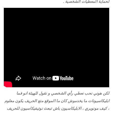
لحماية المعطيات الشخصية .
لكن هوني نحب نعطي رأي الشخصي و نقول للهيئة انو فما
ابليكاسيونات ما يخدموش كان ما الموقع متع الحريف يكون معلوم
، كيف مونوبري ، الابليكاسيون باش تبعث نوتيفيكاسيون للحريف