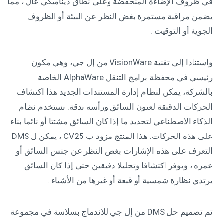
في ظروف الإضاءة المنخفضة وعلى نطاق ديناميكي عال ، مما
يضمن مراقبة مستمرة بغض النظر عن البيئة أو الظروف
الجوية أو التوقيت .
واستنادا إلى تقنية VisionWare من إل جي، وهي مكون
رئيسي في محفظة برامج التنقل AlphaWare الخاصة
بالشركة، يمكن لنظام إدارة المستندات الجديد هذا اكتشاف
الحركات الدقيقة لعيون السائق ورأسه بدقة. يستخدم نظام
الذكاء الاصطناعي لتحديد ما إذا كان السائق مشتتا أو نائما بناء
على هذه الحركات. هذا المنتج مزود ب CV25 ، يمكن ل DMS
التعرف على هذه الإشارات بغض النظر عن جنس السائق أو
عمره ، ويوفر اكتشافا وتحليلا دقيقين حتى إذا كان السائق
يرتدي نظارة شمسية أو قبعة أو غيرها من الأشياء .
تم تصميم حل DMS من إل جي للاندماج بسلاسة في مجموعة