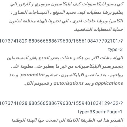
كي يصبو ابليكاسيونات كيف ابليكاسيون مونوبري و كارفور الي
يطلبو برشا معطيات كيف تحديد الموقع ، الميساجات التصاور ،
الكاميرا وبرشا حاجات اخرى ، الي تعتبرها الهيئة مخالفة لقانون
حماية المعطيات الشخصية.
55.1073741829.880566588679630/1556108477792101/?
type=3
الهيئة مشات اكثر من هكة و عطات بعض الخدع باش المستعملين
ينجمو يصبو الابليكاسيونات من غير ما يعطيو حتى معلومة على
رواحهم ، بعد ما تصبو الابليكاسيون ، تمشيو paramètre و بعد
applications و بعد autorisations و تنحيوهم الكل.
57.1073741828.880566588679630/1559401834129432/?
type=3&permPage=1
الفيديو هذا فيه الطريقة الكاملة الي نصحت بيها الهيئة الوطنية