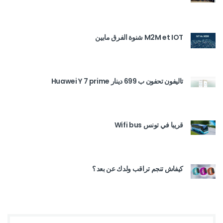
M2M et IOT شنوة الفرق مابين
تاليفون تحفون ب 699 دينار Huawei Y 7 prime
قريبا في تونس Wifi bus
كيفاش تنجم تراقب ولدك عن بعد ؟