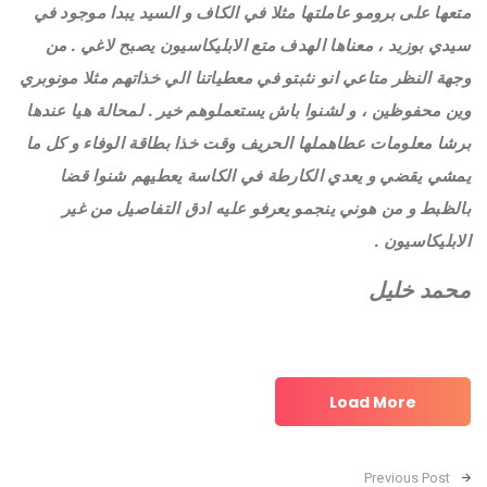
متعها على برومو عاملتها مثلا في الكاف و السيد يبدا موجود في
سيدي بوزيد ، معناها الهدف متع الابليكاسيون يصبح لاغي .
من
وجهة النظر متاعي انو نثبتو في معطياتنا الي خذاتهم مثلا مونوبري
وين محفوظين ، و لشنوا باش يستعملوهم خير .
لمحالة هيا عندها
برشا معلومات عطاهملها الحريف وقت خذا بطاقة الوفاء و كل ما
يمشي يقضي و يعدي الكارطة في الكاسة يعطيهم شنوا قضا
بالظبط و من هوني ينجمو يعرفو عليه ادق التفاصيل من غير
الابليكاسيون .
محمد خليل
Load More
Post navigation
Previous Post