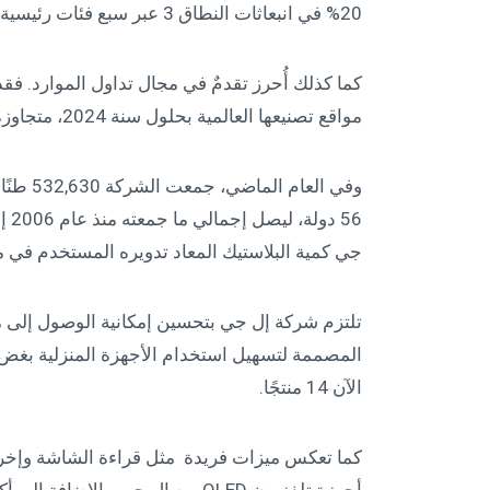
20% في انبعاثات النطاق 3 عبر سبع فئات رئيسية من المنتجات بحلول سنة 2030 .
مواقع تصنيعها العالمية بحلول سنة 2024، متجاوزةً بذلك هدفها البالغ 95% لسنة 2030.
جي كمية البلاستيك المعاد تدويره المستخدم في منتجاتها بنسبة 6
تلتزم شركة إل جي بتحسين إمكانية الوصول إلى م
المصممة لتسهيل استخدام الأجهزة المنزلية بغض 
الآن 14 منتجًا.
كما تعكس ميزات فريدة مثل قراءة الشاشة وإخر