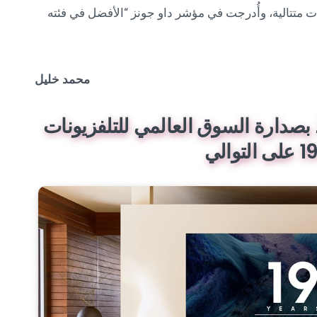
ناشيونال (MSCI) لخمس سنوات متتالية، وأُدرجت في مؤشر داو جونز “الأفضل في فئته
محمد خليل
بصدارة السوق العالمي للتلفزيونات