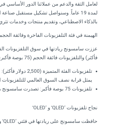
لعامل الثقة والدعم من عملائنا الدور الأساسي ف
لمدة 19 عاماً. وسنواصل تشكيل مستقبل صناع
بالذكاء الاصطناعي، وتقديم منتجات وخدمات تثري
الهيمنة في فئة التلفزيونات الفاخرة وفائقة الحجم
فأكثر) والتلفزيونات فائقة الحجم (75 بوصة فأكبر(
يمثل قرابة نصف السوق العالمي للتلفزيونات ا
تلفزيونات 75 بوصة فأكبر: تصدرت سامسونج هذه الفئة بحصة سوقية بلغت 7%.
نجاح تلفزيونات ‘QLED’ و ‘OLED’
حافظت سامسونج على ريادتها في فئتي ‘QLED’ و ‘OLED’، ما عزز هيمنتها في سوق التلفزيونات الفاخرة: