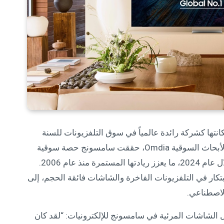
نتها كشركة رائدة عالمياً في سوق التلفزيونات للسنة
التاسعة عشرة على التوالي. ووفقاً لتقرير شركة الأبحاث السوقية Omdia، حققت سامسونج حصة سوقية
بلغت 28.3% في السوق العالمي للتلفزيونات خلال عام 2024، ما يعزز ريادتها المستمرة منذ عام 2006.
بتكار في التلفزيونات الفاخرة والشاشات فائقة الحجم، إلى
لاصطناعي.
 الشاشات المرئية في سامسونج للإلكترونيات: “لقد كان