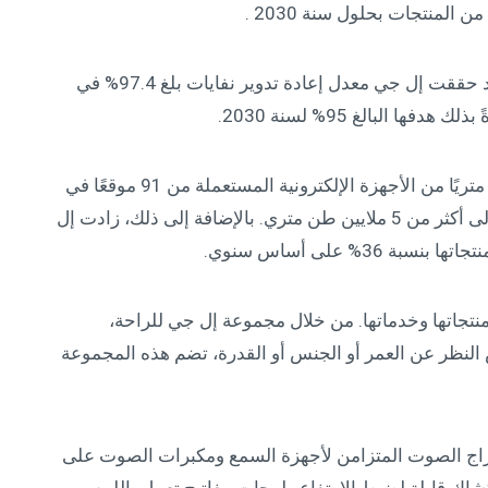
كما كذلك أُحرز تقدمٌ في مجال تداول الموارد. فقد حققت إل جي معدل إعادة تدوير نفايات بلغ 97.4% في
وفي العام الماضي، جمعت الشركة 532,630 طنًا متريًا من الأجهزة الإلكترونية المستعملة من 91 موقعًا في
56 دولة، ليصل إجمالي ما جمعته منذ عام 2006 إلى أكثر من 5 ملايين طن متري. بالإضافة إلى ذلك، زادت إل
3% على أساس سنوي.
نتجاتها وخدماتها. من خلال مجموعة إل جي للراحة،
النظر عن العمر أو الجنس أو القدرة، تضم هذه المجموعة
اج الصوت المتزامن لأجهزة السمع ومكبرات الصوت على