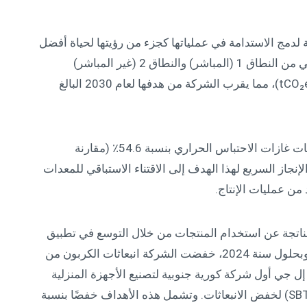
ة لدمج الاستدامة في عملياتها كجزء من رؤيتها لحياة أفضل
للجميع. في سنة 2024، بلغ إجمالي انبعاثات إل جي من النطاق 1 (المباشر) والنطاق 2 (غير المباشر)
910,000 طن من مكافئ ثاني أكسيد الكربون (tCO₂eq)، مما يقرب الشركة من هدفها لعام 2030 البالغ
وكانت الشركة قد حددت سابقًا هدفًا لخفض انبعاثات غازات الاحتباس الحراري بنسبة 54.6٪ (مقارنة
 2017) بحلول سنة 2030. ويعود الإنجاز السريع لهذا الهدف إلى الاقتناء الاستباقي للمعدات
من عمليات الإنتاج.
ز إل جي تقدمًا في خفض انبعاثات النطاق 3 الناتجة عن استخدام المنتجات من خلال التوسع في تطبيق
الذكاء الاصطناعي وتقنيات توفير الطاقة الأخرى. وبحلول سنة 2024، خفضت الشركة انبعاثات الكربون من
ة 19.4% مقارنةً بسنة 2020. وكانت إل جي أول شركة كورية جنوبية لتصنيع الأجهزة المنزلية
تُصادق على مبادرة الأهداف القائمة على العلم (SBTi) لخفض الانبعاثات. وتشمل هذه الأهداف خفضًا بنسبة